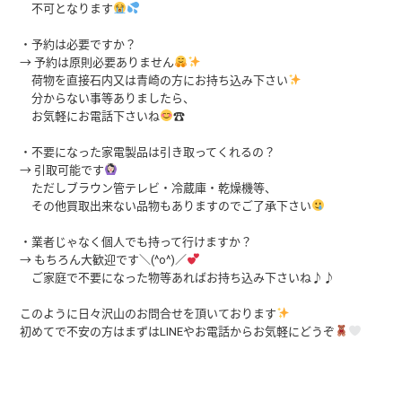
不可となります
・予約は必要ですか？
→ 予約は原則必要ありません
荷物を直接石内又は青崎の方にお持ち込み下さい
分からない事等ありましたら、
お気軽にお電話下さいね
☎
・不要になった家電製品は引き取ってくれるの？
→ 引取可能です
ただしブラウン管テレビ・冷蔵庫・乾燥機等、
その他買取出来ない品物もありますのでご了承下さい
・業者じゃなく個人でも持って行けますか？
→ もちろん大歓迎です＼(^o^)／
ご家庭で不要になった物等あればお持ち込み下さいね♪♪
このように日々沢山のお問合せを頂いております
初めてで不安の方はまずはLINEやお電話からお気軽にどうぞ