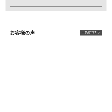
お客様の声
一覧はコチラ
いつも利用させて頂いておりま
K
様
す。
いつも利用させて頂いております。 鉄やアル
ミ、ステンレスをいつも持っていきますが良い
ところは、忙しい時にスピーディーに荷卸しし
てくれる所。 またしっかり計量し、すぐ現金
化してくれる所です。