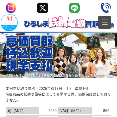
お持込み頂いた買取品目は熟練スタッフが計量・荷下ろしいたします！
本日買い取り価格［2026年8月8日（土） 単位:円］
※買取品の状態や量等によって変動する為、価格保証はしており
ません。
銅（M/T）
2050
VA線（M/T）
850